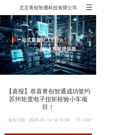
T
北京青创智通科技有限公司
o
g
g
l
e
n
a
v
i
g
a
t
i
【喜报】恭喜青创智通成功签约
o
苏州矩度电子扭矩校验小车项
n
目！
发布日期：2025-01-14 16:10:58
1637