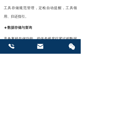
工具存储规范管理，定检自动提醒，工具领
用、归还指引。
🔹数据存储与查询
具备离线存储功能，提供多维度拧紧过程数据
的查询与追溯，配置化表单打印。
🔹生产统计过程控制
联系我们
联系我们
CMK（设备能力指数统计），CPK（过程能力
指数统计），PPK（过程性能指数统计），标
准差值，正态分布等。
扭矩
扭矩系统