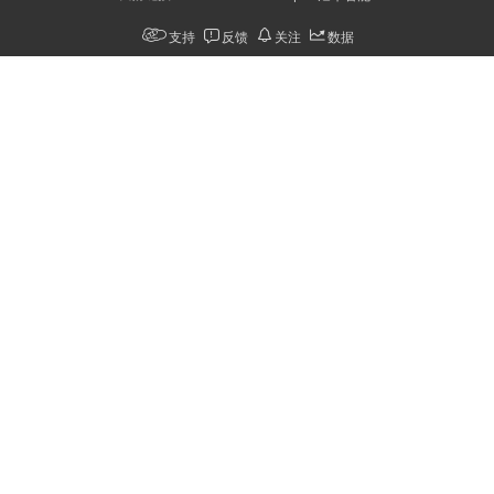
支持
反馈
关注
数据