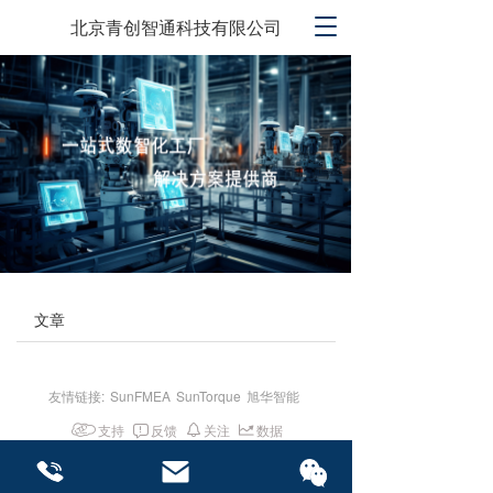
T
北京青创智通科技有限公司
o
g
g
l
e
n
a
v
i
g
a
t
i
文章
o
n
友情链接:
SunFMEA
SunTorque
旭华智能
支持
反馈
关注
数据