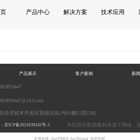
首页
产品中心
解决方案
技术应用
产品展示
客户案例
新
383859447
383859447@163.com
京经济技术开发区景园北街2号61幢15层1502
本站部分新闻素材来源于网络，如
P备2021039242号-3
友情链接:
SunFMEA
SunTorque
旭华智能