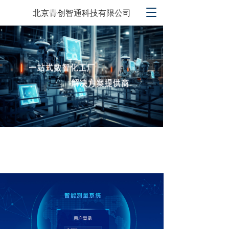
T
北京青创智通科技有限公司
o
g
g
l
e
n
a
v
i
g
a
t
i
o
n