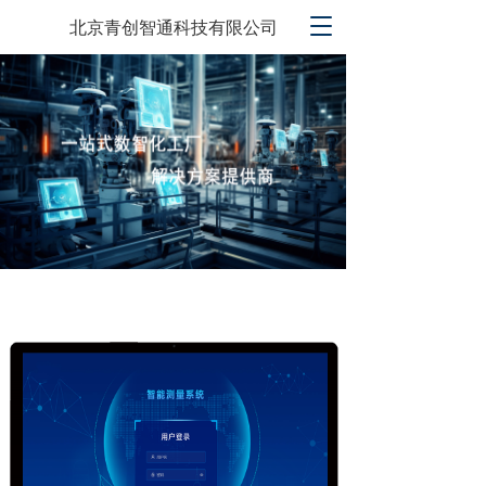
T
北京青创智通科技有限公司
o
g
g
l
e
n
a
v
i
g
a
t
i
o
n