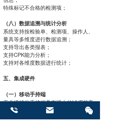
特殊标记不合格的检测项；
（八）数据追溯与统计分析
系统支持按检验单、检测项、操作人、
量具等多维度进行数据追溯；
支持导出各类报表；
支持CPK能力分析；
支持对各维度数据进行统计；
五、集成硬件
（一）移动手持端
工业级移动手持端具有强大的UHF超高
频读写功能、身份证识读功能、一维、
二维条码扫描功能、NFC读写等功能
等。该手持终端具有可扩展性，具有更
联系我们
联系我们
出色的灵敏度，有助于实现更精准、更