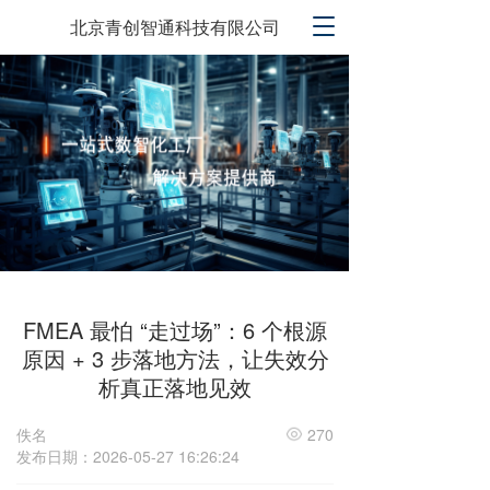
T
北京青创智通科技有限公司
o
g
g
l
e
n
a
v
i
g
a
t
i
FMEA 最怕 “走过场”：6 个根源
o
原因 + 3 步落地方法，让失效分
n
析真正落地见效
佚名
270
发布日期：2026-05-27 16:26:24