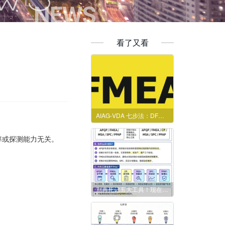
看了又看
AIAG‑VDA 七步法：DFMEA、PFMEA 落地避坑全指南
率或探测能力无关。
别再死记五大工具！现在是六大工具闭环体系