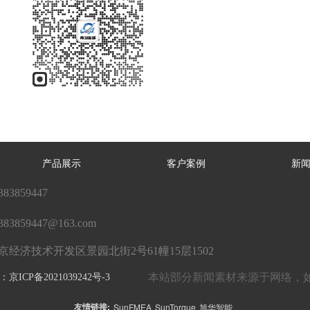
产品展示
客户案例
新
383859447
383859447@163.com
京经济技术开发区景园北街2号61幢15层1502
本站部分新闻素材来源于网络，如
P备2021039242号-3
友情链接:
SunFMEA
SunTorque
旭华智能