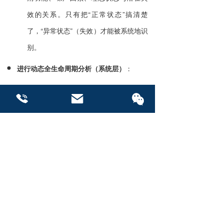
效的关系。只有把“正常状态”搞清楚
了，“异常状态”（失效）才能被系统地识
别。
进行动态全生命周期分析（系统层）
：
将FMEA的应用从单一阶段（如设计）扩
展到产品的全生命周期（设计、工艺、
生产、服务、报废）。
联系我们
联系我们
建立FMEA与后续控制计划、作业指导
书、质量问题反馈系统（如8D）的动态
链接。当生产或市场出现新问题时，必
须反馈回FMEA进行更新，形成闭环。
分析根因，从根因出发解决问题（技术