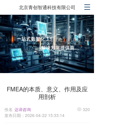
T
北京青创智通科技有限公司
o
g
g
l
e
n
a
v
i
g
a
t
i
FMEA的本质、意义、作用及应
o
用剖析
n
佚名
达谛咨询
320
发布日期：2026-04-22 15:33:14