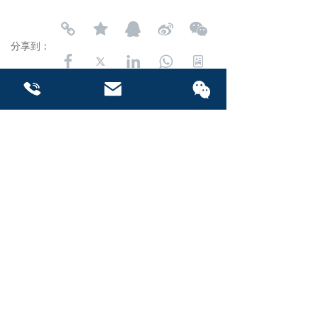
分享到：
长按或扫码识别 分享给好友
联系我们
联系我们
版权所有：XXX有限公司  京ICP备：00000000号  技术支
持：XX网络