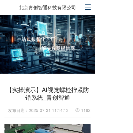
T
北京青创智通科技有限公司
o
g
g
l
e
n
a
v
i
g
a
t
i
【实操演示】AI视觉螺栓拧紧防
o
错系统_青创智通
n
发布日期：2025-07-31 11:14:13
1162